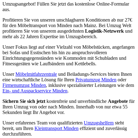
Umzugsangebot! Füllen Sie jetzt das kostenlose Online-Formular
aus.
Profitieren Sie von unseren unschlagbaren Konditionen ab nur 27€
für den Möbeltransport von Minden nach Mainz. Bei Umzug Welt
profitieren Sie von unserem ausgedehnten
Logistik-Netzwerk
und
mehr als 22 Jahren Expertise im Umzugsbereich.
Unser Fokus liegt auf einer Vielzahl von Möbelstücken, angefangen
bei Sofas und Esstischen bis hin zu anspruchsvolleren
Einrichtungsgegenständen wie Kommoden mit Schubladen und
Fitnessgeräten wie Laufbändern und Kettlebells.
Unser
Möbelmitfahrzentrale
und Beiladungs-Services bieten Ihnen
eine wirtschaftliche Lösung für Ihren
Privatumzug Minden
oder
Firmenumzug Minden
, inklusive spezialisierter Leistungen wie dem
Ein- und Auspackservice Minden
.
Sichern Sie sich jetzt
kostenfreie und unverbindliche
Angebote
für
Ihren Umzug von oder nach Minden. Innerhalb von nur etwa 55
Sekunden liegt Ihr Angebot vor.
Unser erfahrenes Team von qualifizierten
Umzugshelfern
steht
bereit, um Ihren
Kleintransport Minden
effizient und zuverlässig
durchzuführen.