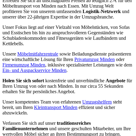
Erfreuen Sie sich an unschlagbaren Preisen ab lediglich 27€ für den
Möbeltransport von Minden nach Essen. Mit Umzug Welt
profitieren Sie von unserem umfassenden
Logistik-Netzwerk
und
unserer über 22-jährigen Expertise in der Umzugsbranche.
Unser Fokus liegt auf einer Vielzahl von Möbelstücken, von Sofas
und Esstischen bis hin zu anspruchsvolleren Gegenständen wie
Schubladenkommoden und Fitnessgeräten wie Laufbändern und
Kettlebells.
Unsere
Möbelmitfahrzentrale
sowie Beiladungsdienste präsentieren
eine wirtschaftliche Lösung für Ihren
Privatumzug Minden
oder
Firmenumzug Minden
, inklusive spezialisierter Leistungen wie dem
Ein- und Auspackservice Minden
.
Holen Sie sich sofort
kostenfreie und unverbindliche
Angebote
für
Ihren Umzug von oder nach Minden. In nur circa 55 Sekunden
erhalten Sie Ihr persönliches Angebot.
Unser kompetentes Team von erfahrenen
Umzugshelfern
steht
bereit, um Ihren
Kleintransport Minden
effizient und sicher
abzuwickeln.
Verlassen Sie sich auf unser
traditionsreiches
Familienunternehmen
und unsere geschulten Mitarbeiter, um Ihre
wertvollen Möbel sicher an ihren Bestimmungsort zu bringen.